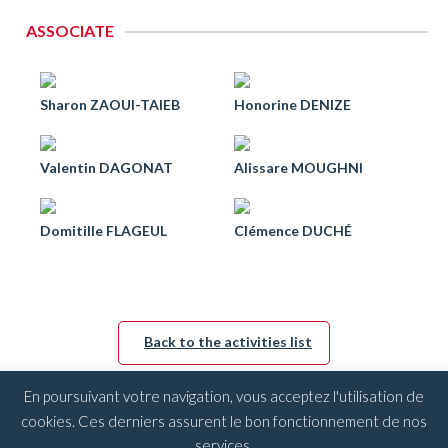
ASSOCIATE
Sharon ZAOUI-TAIEB
Honorine DENIZE
Valentin DAGONAT
Alissare MOUGHNI
Domitille FLAGEUL
Clémence DUCHÉ
Back to the activities list
En poursuivant votre navigation, vous acceptez l'utilisation de
cookies. Ces derniers assurent le bon fonctionnement de nos
services.