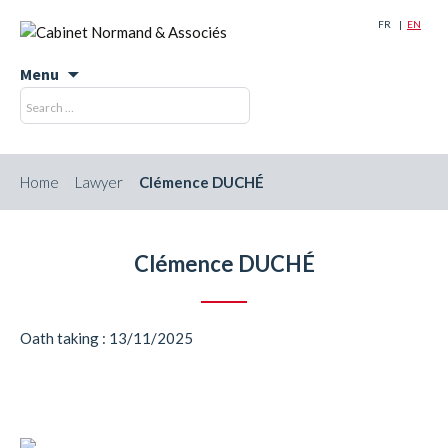
FR
EN
Menu
Skip
Search
Search
to
for:
content
Home
Lawyer
Clémence DUCHÉ
Clémence DUCHÉ
Oath taking : 13/11/2025