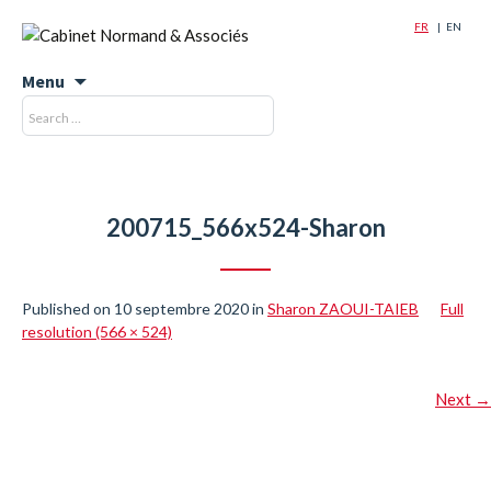
FR
EN
Menu
Skip
Recherche
Rechercher
to
pour
content
:
200715_566x524-Sharon
Published on
10 septembre 2020
in
Sharon ZAOUI-TAIEB
Full
resolution (566 × 524)
Next
→