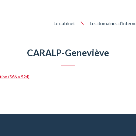
Skip
Le cabinet
Les domaines d’interv
to
content
CARALP-Geneviève
ution (566 × 524)