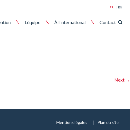
FR
EN
Reche
ention
L’équipe
À l’international
Contact
pour
:
Next
→
Mentions légales
Plan du site