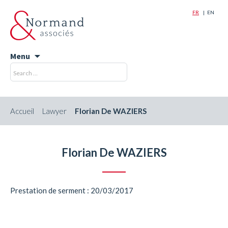
FR
EN
Menu
Skip
Recherche
Rechercher
to
pour
content
:
Accueil
Lawyer
Florian De WAZIERS
Florian De WAZIERS
Prestation de serment : 20/03/2017