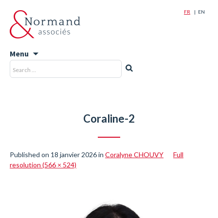
FR
EN
Menu
Skip
Recherche
Rechercher
to
pour
content
:
Coraline-2
Published on
18 janvier 2026
in
Coralyne CHOUVY
Full
resolution (566 × 524)