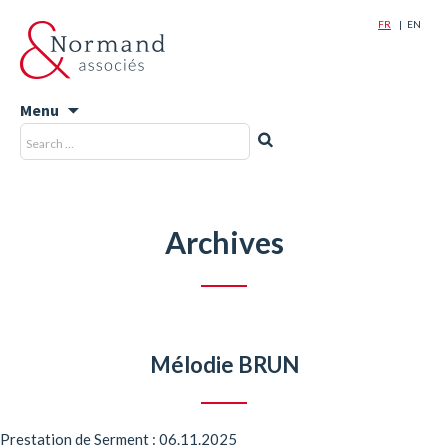
FR
EN
Menu
Skip
Recherche
Rechercher
to
pour
content
:
Archives
Mélodie BRUN
Prestation de Serment : 06.11.2025