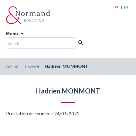
FR
EN
Menu
Skip
Recherche
Rechercher
to
pour
content
:
Accueil
Lawyer
Hadrien MONMONT
Hadrien MONMONT
Prestation de serment : 24/01/2022