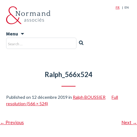
FR
EN
Menu
Skip
Recherche
Rechercher
to
pour
content
:
Ralph_566x524
Published on
12 décembre 2019
in
Ralph BOUSSIER
Full
resolution (566 × 524)
←
Previous
Next
→